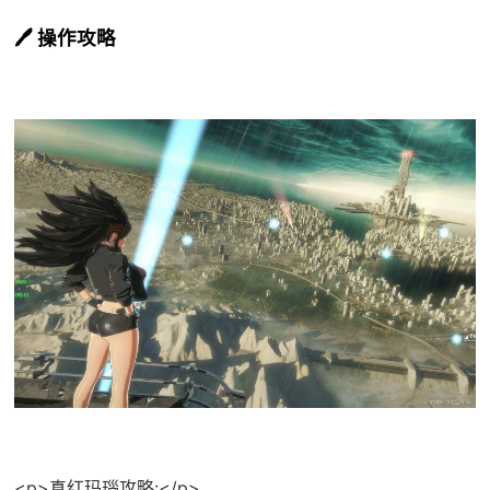
🖊️ 操作攻略
<p>真红玛瑙攻略:</p>